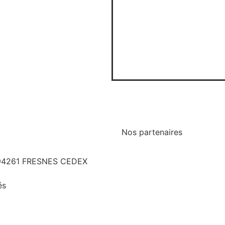
Nos partenaires
Ministère de la Justice
Dalloz actualité
as 94261 FRESNES CEDEX
FARAPEJ
CGLPL
és
DDD